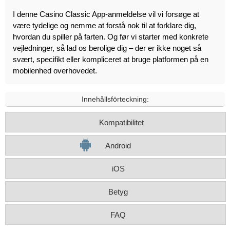
I denne Casino Classic App-anmeldelse vil vi forsøge at
være tydelige og nemme at forstå nok til at forklare dig,
hvordan du spiller på farten. Og før vi starter med konkrete
vejledninger, så lad os berolige dig – der er ikke noget så
svært, specifikt eller kompliceret at bruge platformen på en
mobilenhed overhovedet.
Innehållsförteckning:
Kompatibilitet
Android
iOS
Betyg
FAQ