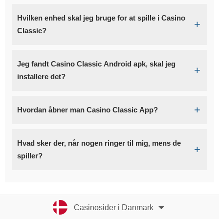
Hvilken enhed skal jeg bruge for at spille i Casino
Classic?
Jeg fandt Casino Classic Android apk, skal jeg
installere det?
Hvordan åbner man Casino Classic App?
Hvad sker der, når nogen ringer til mig, mens de
spiller?
Casinosider i Danmark