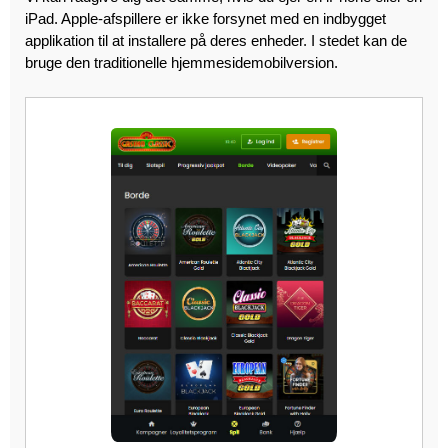
iPad. Apple-afspillere er ikke forsynet med en indbygget
applikation til at installere på deres enheder. I stedet kan de
bruge den traditionelle hjemmesidemobilversion.