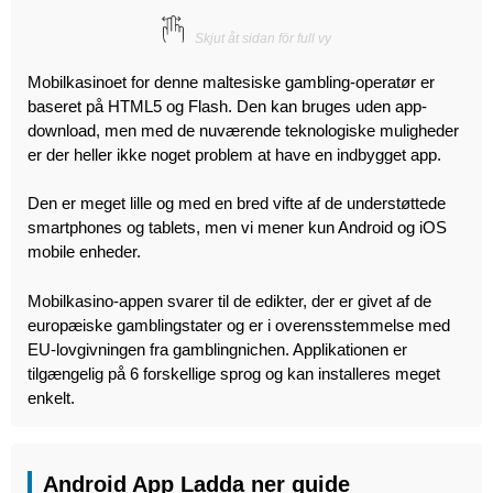
Skjut åt sidan för full vy
Mobilkasinoet for denne maltesiske gambling-operatør er
baseret på HTML5 og Flash. Den kan bruges uden app-
download, men med de nuværende teknologiske muligheder
er der heller ikke noget problem at have en indbygget app.
Den er meget lille og med en bred vifte af de understøttede
smartphones og tablets, men vi mener kun Android og iOS
mobile enheder.
Mobilkasino-appen svarer til de edikter, der er givet af de
europæiske gamblingstater og er i overensstemmelse med
EU-lovgivningen fra gamblingnichen. Applikationen er
tilgængelig på 6 forskellige sprog og kan installeres meget
enkelt.
Android App Ladda ner guide