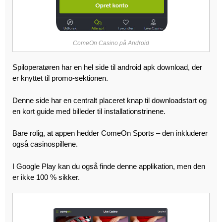
ComeOn Casino på Android
Spiloperatøren har en hel side til android apk download, der
er knyttet til promo-sektionen.
Denne side har en centralt placeret knap til downloadstart og
en kort guide med billeder til installationstrinene.
Bare rolig, at appen hedder ComeOn Sports – den inkluderer
også casinospillene.
I Google Play kan du også finde denne applikation, men den
er ikke 100 % sikker.