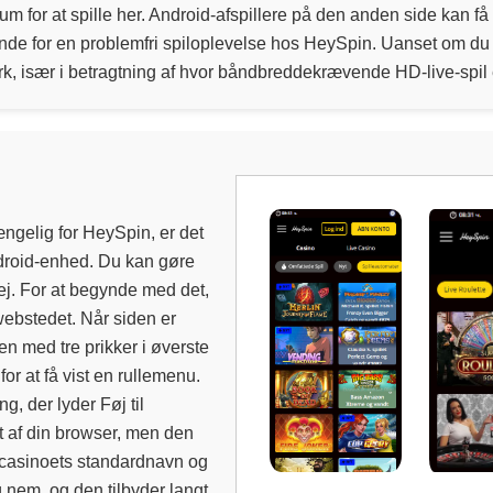
m for at spille her. Android-afspillere på den anden side kan f
nde for en problemfri spiloplevelse hos HeySpin. Uanset om du br
rk, især i betragtning af hvor båndbreddekrævende HD-live-spil 
ngelig for HeySpin, er det
ndroid-enhed. Du kan gøre
j. For at begynde med det,
ebstedet. Når siden er
n med tre prikker i øverste
or at få vist en rullemenu.
g, der lyder Føj til
t af din browser, men den
 casinoets standardnavn og
 nem, og den tilbyder langt