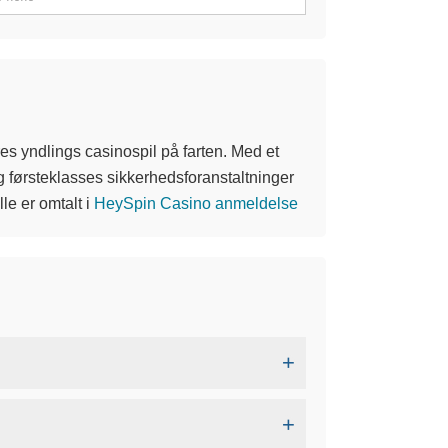
res yndlings casinospil på farten. Med et
g førsteklasses sikkerhedsforanstaltninger
le er omtalt i
HeySpin Casino anmeldelse