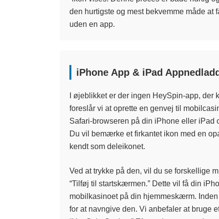
den hurtigste og mest bekvemme måde at f
uden en app.
iPhone App & iPad Appnedlad
I øjeblikket er der ingen HeySpin-app, der
foreslår vi at oprette en genvej til mobilcas
Safari-browseren på din iPhone eller iPad
Du vil bemærke et firkantet ikon med en o
kendt som deleikonet.
Ved at trykke på den, vil du se forskellige
“Tilføj til startskærmen.” Dette vil få din iPh
mobilkasinoet på din hjemmeskærm. Inden d
for at navngive den. Vi anbefaler at bruge e