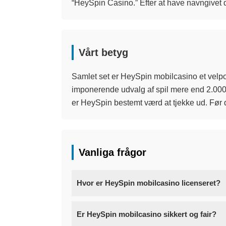
“HeySpin Casino.” Efter at have navngivet din
Vårt betyg
Samlet set er HeySpin mobilcasino et velpole
imponerende udvalg af spil mere end 2.000 t
er HeySpin bestemt værd at tjekke ud. Før du
Vanliga frågor
Hvor er HeySpin mobilcasino licenseret?
Er HeySpin mobilcasino sikkert og fair?