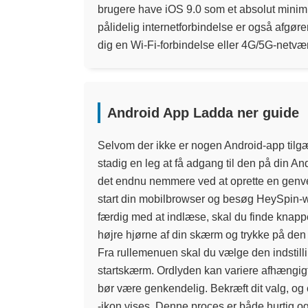
brugere have iOS 9.0 som et absolut minimu
pålidelig internetforbindelse er også afgøre
dig en Wi-Fi-forbindelse eller 4G/5G-netvæ
Android App Ladda ner guide
Selvom der ikke er nogen Android-app tilgæ
stadig en leg at få adgang til den på din A
det endnu nemmere ved at oprette en genve
start din mobilbrowser og besøg HeySpin-w
færdig med at indlæse, skal du finde knappe
højre hjørne af din skærm og trykke på den f
Fra rullemenuen skal du vælge den indstillin
startskærm. Ordlyden kan variere afhængig
bør være genkendelig. Bekræft dit valg, og
-ikon vises. Denne proces er både hurtig og