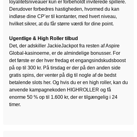
loyalitetsniveauer kun er forbeholdt inviterede spillere.
Derudover forbedres hastigheden, hvormed du kan
indløse dine CP’er til kontanter, med hvert niveau,
hvilket sikrer, at du får større værdi for dine point.
Ugentlige & High Roller tilbud
Det, der adskiller JackieJackpot fra resten af Aspire
Global-kasinoerne, er de almindelige bonusser. For
det første er der hver fredag et engangsindskudsboost
på op til 300 kr. På tirsdag er der på den anden side
gratis spins, der venter på dig til nogle af de bedst
betalende slots her. Og hvis du er en high roller, kan du
anvende kampagnekoden HIGHROLLER og få
enorme 50 % op til 1.600 kr, der er tilgængelig i 24
timer.