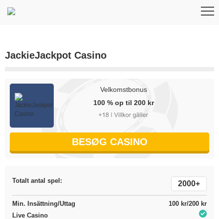
JackieJackpot Casino
Velkomstbonus
100 % op til 200 kr
BESØG CASINO
Totalt antal spel:
2000+
Min. Insättning/Uttag
100 kr/200 kr
Live Casino