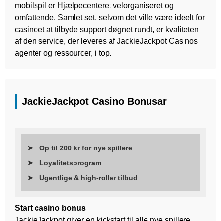
mobilspil er Hjælpecenteret velorganiseret og
omfattende. Samlet set, selvom det ville være ideelt for
casinoet at tilbyde support døgnet rundt, er kvaliteten
af den service, der leveres af JackieJackpot Casinos
agenter og ressourcer, i top.
JackieJackpot Casino Bonusar
Op til 200 kr for nye spillere
Loyalitetsprogram
Ugentlige & high-roller tilbud
Start casino bonus
JackieJackpot giver en kickstart til alle nye spillere