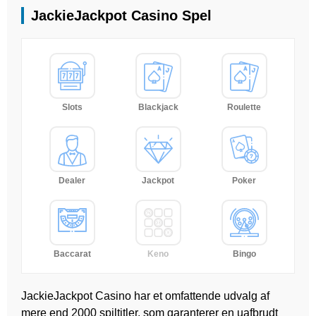
JackieJackpot Casino Spel
Slots
Blackjack
Roulette
Dealer
Jackpot
Poker
Baccarat
Keno
Bingo
JackieJackpot Casino har et omfattende udvalg af
mere end 2000 spiltitler, som garanterer en uafbrudt