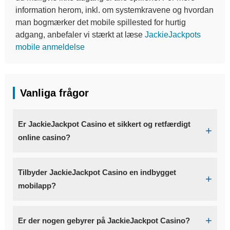
information herom, inkl. om systemkravene og hvordan
man bogmærker det mobile spillested for hurtig
adgang, anbefaler vi stærkt at læse
JackieJackpots
mobile anmeldelse
Vanliga frågor
Er JackieJackpot Casino et sikkert og retfærdigt
online casino?
Tilbyder JackieJackpot Casino en indbygget
mobilapp?
Er der nogen gebyrer på JackieJackpot Casino?