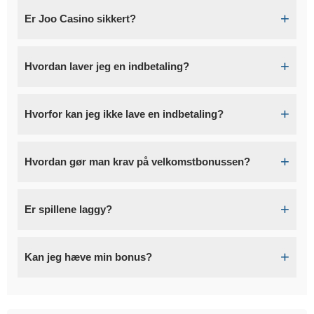
Er Joo Casino sikkert?
Hvordan laver jeg en indbetaling?
Hvorfor kan jeg ikke lave en indbetaling?
Hvordan gør man krav på velkomstbonussen?
Er spillene laggy?
Kan jeg hæve min bonus?