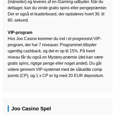
(måneder) og leveres af en iGaming-udbyder. Når du
deltager, kan du vinde gratis spins eller pengepræmier.
Der er også et leaderboard, der opdateres hvert 30. til
60. sekund.
VIP-program
Hos Joo Casino kommer du ind i et progressivt VIP-
program, der har 7 niveauer. Programmet tilbyder
ugentlig cashback, og det er op til 15%. På hvert
niveau får du også en Mystery-præmie (det kan være
gratis spins, rigtige penge eller noget andet). Du går
videre gennem VIP-systemet med de såkaldte comp
points (CP), og 1 x CP er lig med 20 EUR depositum.
Joo Casino Spel