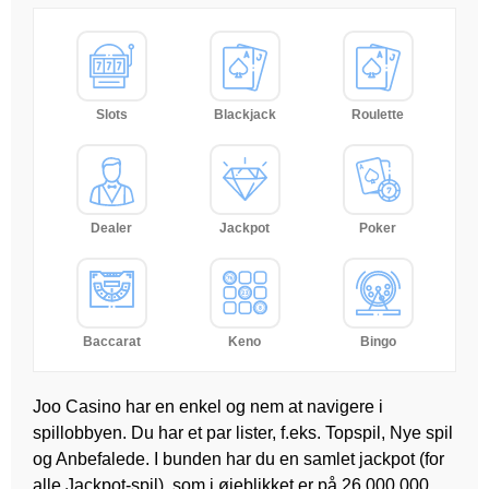
Slots
Blackjack
Roulette
Dealer
Jackpot
Poker
Baccarat
Keno
Bingo
Joo Casino har en enkel og nem at navigere i
spillobbyen. Du har et par lister, f.eks. Topspil, Nye spil
og Anbefalede. I bunden har du en samlet jackpot (for
alle Jackpot-spil), som i øjeblikket er på 26.000.000