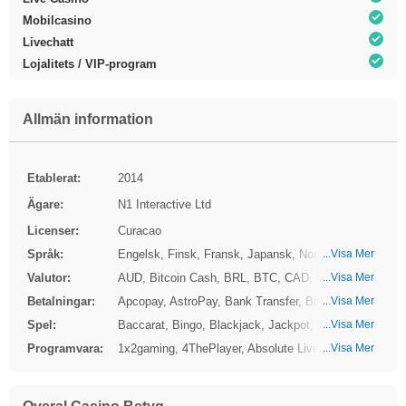
Mobilcasino
Livechatt
Lojalitets / VIP-program
Allmän information
Etablerat:
2014
Ägare:
N1 Interactive Ltd
Licenser:
Curacao
Språk:
Engelsk, Finsk, Fransk, Japansk, Norsk, Polsk,
...Visа Mer
Portugisisk, Russisk, Spansk, Tysk
Valutor:
AUD, Bitcoin Cash, BRL, BTC, CAD, Dogecoin,
...Visа Mer
Ethereum, EUR, JPY, Litecoin, NOK, NZD, PLN,
Betalningar:
Apcopay, AstroPay, Bank Transfer, Bitcoin,
...Visа Mer
RUB, USD
Bitcoin Cash, Boleto, Dogecoin, EcoPayz,
Spel:
Baccarat, Bingo, Blackjack, Jackpot, Keno, Live
...Visа Mer
Ethereum, Litecoin, Mastercard, Neosurf,
Casino, Roulette, Slots, Video Poker
Programvara:
1x2gaming, 4ThePlayer, Absolute Live Gaming,
...Visа Mer
Neteller, Paysafecard, Payvision, PurplePay,
Ainsworth, Amatic, Arcadem, Atmosfera, August
Rapid, Skrill, UPayCard, Visa, WebMoney,
Gaming, Authentic Gaming, Bad Dingo, Belatra
ZotaPay
Games, Bet2tech, Betsoft Gaming, Bgaming,