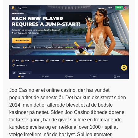
Joo Casino er et online casino, der har vundet
popularitet de seneste år. Det har kun eksisteret siden
2014, men det er allerede blevet et af de bedste
kasinoer på nettet. Siden Joo Casino åbnede dørene
for første gang, har de givet spillere en fremragende
kundeoplevelse og en række af over 1000+ spil at
vælge imellem, når de har lyst. Spilleautomater,