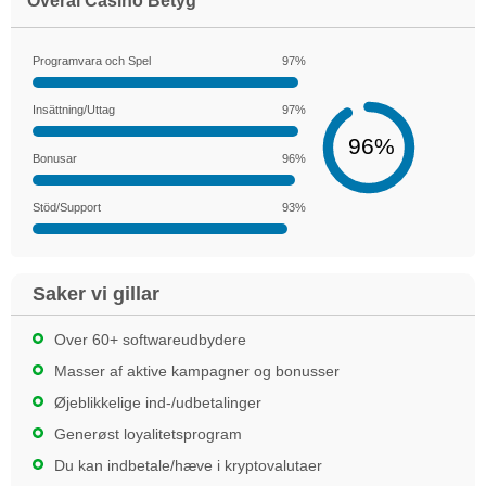
Overal Casino Betyg
BigTimeGaming, Blueprint, Boomerang Studios,
Booming Games, Booongo, Caleta Gaming, CT
Gaming, Electric Elephant Games, ELK,
Programvara och Spel
97%
Endorphina, Evolution Gaming, Evoplay, Ezugi,
Fantasma, Felix Gaming, Flatdog Games,
Fugaso, Gamebeat, Games Inc, GamesLab,
Insättning/Uttag
97%
Gamevy, Gamomat, Givme Games, Golden
96%
Hero, Hacksaw, High5Games, IronDogStudio,
Bonusar
96%
iSoftBet, Jade Rabbit Studio, Kalamba, Leander,
LiveSlots, LuckyStreak, Mascot Gaming, Max
Win Gaming, Merkur, Microgaming, MrSlotty,
Stöd/Support
93%
NetEnt, Nolimit, Northern Lights Gaming, Nucleus
Gaming, OneTouch, Onlyplay, ORYX, Petersen
Games, PG Soft, Platipus, Play'N Go, Playson,
Push Gaming, ReelPlay, Relax Gaming,
Saker vi gillar
Silverback Gaming, Spinomenal, STHLM
Gaming, Swintt, Thunderkick, Tom Horn Gaming,
Over 60+ softwareudbydere
Truelab, TVbet, unikrn, Vivo Gaming, Yggdrasil
Masser af aktive kampagner og bonusser
Øjeblikkelige ind-/udbetalinger
Generøst loyalitetsprogram
Du kan indbetale/hæve i kryptovalutaer