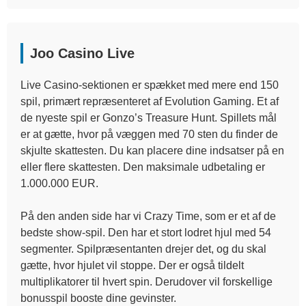
Joo Casino Live
Live Casino-sektionen er spækket med mere end 150
spil, primært repræsenteret af Evolution Gaming. Et af
de nyeste spil er Gonzo’s Treasure Hunt. Spillets mål
er at gætte, hvor på væggen med 70 sten du finder de
skjulte skattesten. Du kan placere dine indsatser på en
eller flere skattesten. Den maksimale udbetaling er
1.000.000 EUR.
På den anden side har vi Crazy Time, som er et af de
bedste show-spil. Den har et stort lodret hjul med 54
segmenter. Spilpræsentanten drejer det, og du skal
gætte, hvor hjulet vil stoppe. Der er også tildelt
multiplikatorer til hvert spin. Derudover vil forskellige
bonusspil booste dine gevinster.