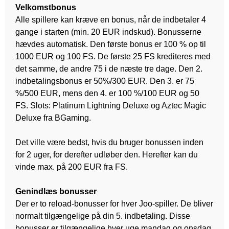
Velkomstbonus
Alle spillere kan kræve en bonus, når de indbetaler 4
gange i starten (min. 20 EUR indskud). Bonusserne
hævdes automatisk. Den første bonus er 100 % op til
1000 EUR og 100 FS. De første 25 FS krediteres med
det samme, de andre 75 i de næste tre dage. Den 2.
indbetalingsbonus er 50%/300 EUR. Den 3. er 75
%/500 EUR, mens den 4. er 100 %/100 EUR og 50
FS. Slots: Platinum Lightning Deluxe og Aztec Magic
Deluxe fra BGaming.
Det ville være bedst, hvis du bruger bonussen inden
for 2 uger, for derefter udløber den. Herefter kan du
vinde max. på 200 EUR fra FS.
Genindlæs bonusser
Der er to reload-bonusser for hver Joo-spiller. De bliver
normalt tilgængelige på din 5. indbetaling. Disse
bonusser er tilgængelige hver uge mandag og onsdag.