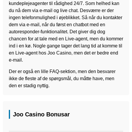
kundeplejeagenter til rådighed 24/7. Som helhed kan
du nå dem via e-mail og live chat. Desværre er der
ingen telefonmulighed i øjeblikket. Så når du kontakter
dem via e-mail, når du først en chatbot med en
autoresponder-funktionalitet. Det giver dig dog
chancen for at tale med en Live-agent, men du kommer
ind i en kø. Nogle gange tager det lang tid at komme til
en Live-agent hos Joo Casino, men det er bedre end
e-mail.
Der er også en lille FAQ-sektion, men den besvarer
ikke de fleste af de spørgsmål, du måtte have, men
den er stadig nyttig.
Joo Casino Bonusar