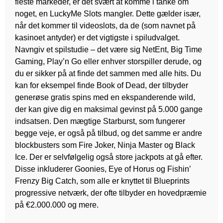
fleste markeder, er det svært at komme i tanke om
noget, en LuckyMe Slots mangler. Dette gælder især,
når det kommer til videoslots, da de (som navnet på
kasinoet antyder) er det vigtigste i spiludvalget.
Navngiv et spilstudie – det være sig NetEnt, Big Time
Gaming, Play’n Go eller enhver storspiller derude, og
du er sikker på at finde det sammen med alle hits. Du
kan for eksempel finde Book of Dead, der tilbyder
generøse gratis spins med en ekspanderende wild,
der kan give dig en maksimal gevinst på 5.000 gange
indsatsen. Den mægtige Starburst, som fungerer
begge veje, er også på tilbud, og det samme er andre
blockbusters som Fire Joker, Ninja Master og Black
Ice. Der er selvfølgelig også store jackpots at gå efter.
Disse inkluderer Goonies, Eye of Horus og Fishin’
Frenzy Big Catch, som alle er knyttet til Blueprints
progressive netværk, der ofte tilbyder en hovedpræmie
på €2.000.000 og mere.