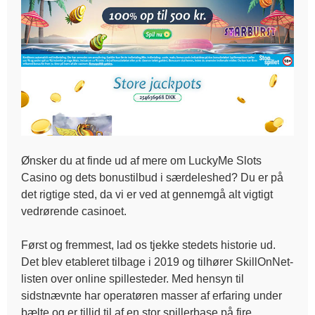
Ønsker du at finde ud af mere om LuckyMe Slots
Casino og dets bonustilbud i særdeleshed? Du er på
det rigtige sted, da vi er ved at gennemgå alt vigtigt
vedrørende casinoet.
Først og fremmest, lad os tjekke stedets historie ud.
Det blev etableret tilbage i 2019 og tilhører SkillOnNet-
listen over online spillesteder. Med hensyn til
sidstnævnte har operatøren masser af erfaring under
bælte og er tillid til af en stor spillerbase på fire