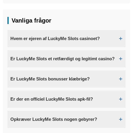
Vanliga frågor
Hvem er ejeren af LuckyMe Slots casinoet?
Er LuckyMe Slots et retfærdigt og legitimt casino?
Er LuckyMe Slots bonusser klæbrige?
Er der en officiel LuckyMe Slots apk-fil?
Opkræver LuckyMe Slots nogen gebyrer?