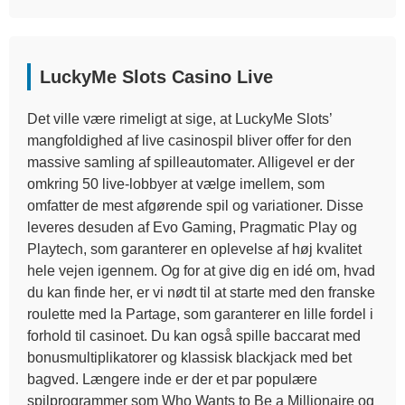
LuckyMe Slots Casino Live
Det ville være rimeligt at sige, at LuckyMe Slots’
mangfoldighed af live casinospil bliver offer for den
massive samling af spilleautomater. Alligevel er der
omkring 50 live-lobbyer at vælge imellem, som
omfatter de mest afgørende spil og variationer. Disse
leveres desuden af Evo Gaming, Pragmatic Play og
Playtech, som garanterer en oplevelse af høj kvalitet
hele vejen igennem. Og for at give dig en idé om, hvad
du kan finde her, er vi nødt til at starte med den franske
roulette med la Partage, som garanterer en lille fordel i
forhold til casinoet. Du kan også spille baccarat med
bonusmultiplikatorer og klassisk blackjack med bet
bagved. Længere inde er der et par populære
spilprogrammer som Who Wants to Be a Millionaire og