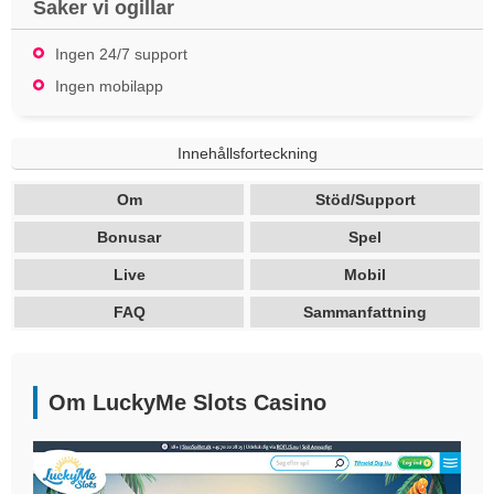
Saker vi ogillar
Ingen 24/7 support
Ingen mobilapp
Innehållsforteckning
Om
Stöd/Support
Bonusar
Spel
Live
Mobil
FAQ
Sammanfattning
Om LuckyMe Slots Casino