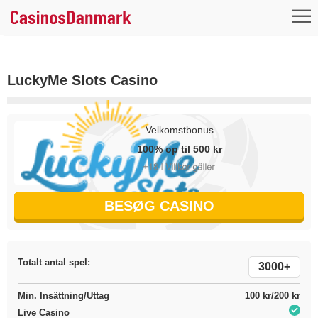
LuckyMe Slots Casino
Velkomstbonus
100% op til 500 kr
BESØG CASINO
Totalt antal spel:
3000+
Min. Insättning/Uttag
100 kr/200 kr
Live Casino