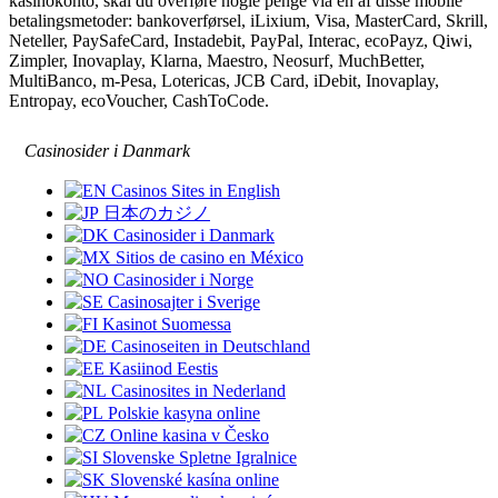
kasinokonto, skal du overføre nogle penge via en af ​​disse mobile
betalingsmetoder: bankoverførsel, iLixium, Visa, MasterCard, Skrill,
Neteller, PaySafeCard, Instadebit, PayPal, Interac, ecoPayz, Qiwi,
Zimpler, Inovaplay, Klarna, Maestro, Neosurf, MuchBetter,
MultiBanco, m-Pesa, Lotericas, JCB Card, iDebit, Inovaplay,
Entropay, ecoVoucher, CashToCode.
Casinosider i Danmark
Casinos Sites in English
日本のカジノ
Casinosider i Danmark
Sitios de casino en México
Casinosider i Norge
Casinosajter i Sverige
Kasinot Suomessa
Casinoseiten in Deutschland
Kasiinod Eestis
Casinosites in Nederland
Polskie kasyna online
Online kasina v Česko
Slovenske Spletne Igralnice
Slovenské kasína online