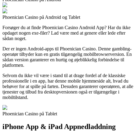
Phoenician Casino på Android og Tablet
Forsøger du at finde Phoenician Casino Android App? Har du ikke
opdaget nogen exe-filer? Lad være med at genere eller lede efter
sådan noget.
Der er ingen Android-apps til Phoenician Casino. Denne gambling-
operatør tilbyder kun en gratis tilgængelig mobilbrowserversion. En
sådan version garanterer en hurtig og øjeblikkelig forbindelse til
platformen.
Selvom du ikke vil være i stand til at drage fordel af de klassiske
professionelle i en app, har denne mobile hjemmeside alt, hvad du
behøver for at spille på farten. Desuden garanterer operatøren, at alle
tjenester og tilbud fra desktopversionen også er tilgængelige i
mobiltilstand.
Phoenician Casino på Tablet
iPhone App & iPad Appnedladdning