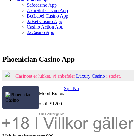
Safecasino App
AzurSlot Casino App
BetLabel Casino App
22Bet Casino App
Casino Action App
22Casino App
Phoenician Casino App
Casinoet er lukket, vi anbefaler
Luxury Casino
i stedet.
Spil Nu
Mobil Bonus
op til $1200