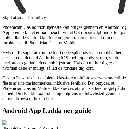
Skjut åt sidan för full vy
Phoenician Casino mobiltjeneste kan bruges gennem en Android- og
Apple-enhed. Det er lige meget hvilket OS din smartphone kører på.
I alle tilfælde vil du ikke finde nogen problemer med at oprette
forbindelse til Phoenician Casino Mobile.
Hvis du forsøger at komme ind i dette spillehus via en mobilenhed,
der har et andet end Android og iOS mobiloperativsystem, vil du
med succes gå ind i dets mobiltjeneste. Hvis du undrer dig over,
hvordan dette er muligt, så lad os forklare dig kort.
Casino Rewards har etableret klassiske mobilbrowserversioner til de
fleste af sine casinomærker, inklusive fønikisk. Det betyder, at
Phoenician Casino Mobile ikke kræver, at du installerer noget på din
enhed. Du skal blot gå ind på operatørens mobilwebsted gennem
enhver browser, du kan lide.
Android App Ladda ner guide
Phoenician Casino på Android