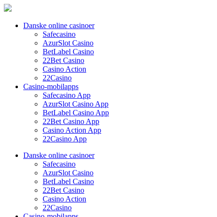
Danske online casinoer
Safecasino
AzurSlot Casino
BetLabel Casino
22Bet Casino
Casino Action
22Casino
Casino-mobilapps
Safecasino App
AzurSlot Casino App
BetLabel Casino App
22Bet Casino App
Casino Action App
22Casino App
Danske online casinoer
Safecasino
AzurSlot Casino
BetLabel Casino
22Bet Casino
Casino Action
22Casino
Casino-mobilapps