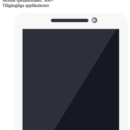
Mobila spelautomater:
900+
Tillgängliga applikationer