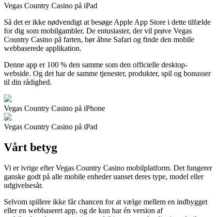
Vegas Country Casino på iPad
Så det er ikke nødvendigt at besøge Apple App Store i dette tilfælde
for dig som mobilgambler. De entusiaster, der vil prøve Vegas
Country Casino på farten, bør åbne Safari og finde den mobile
webbaserede applikation.
Denne app er 100 % den samme som den officielle desktop-
webside. Og det har de samme tjenester, produkter, spil og bonusser
til din rådighed.
Vegas Country Casino på iPhone
Vegas Country Casino på iPad
Vårt betyg
Vi er ivrige efter Vegas Country Casino mobilplatform. Det fungerer
ganske godt på alle mobile enheder uanset deres type, model eller
udgivelsesår.
Selvom spillere ikke får chancen for at vælge mellem en indbygget
eller en webbaseret app, og de kun har én version af