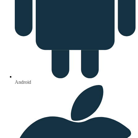
Android