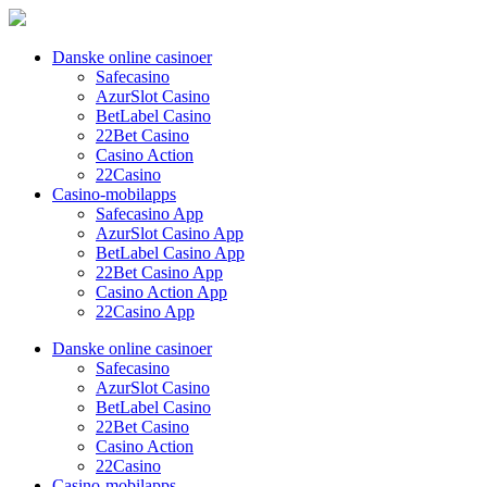
Danske online casinoer
Safecasino
AzurSlot Casino
BetLabel Casino
22Bet Casino
Casino Action
22Casino
Casino-mobilapps
Safecasino App
AzurSlot Casino App
BetLabel Casino App
22Bet Casino App
Casino Action App
22Casino App
Danske online casinoer
Safecasino
AzurSlot Casino
BetLabel Casino
22Bet Casino
Casino Action
22Casino
Casino-mobilapps