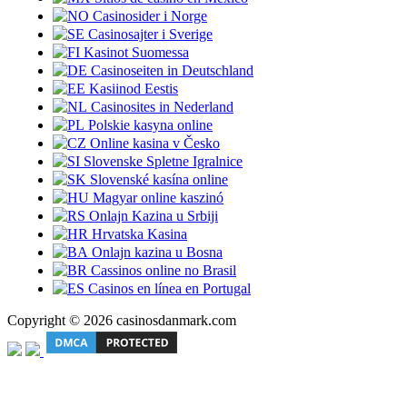
Casinosider i Norge
Casinosajter i Sverige
Kasinot Suomessa
Casinoseiten in Deutschland
Kasiinod Eestis
Casinosites in Nederland
Polskie kasyna online
Online kasina v Česko
Slovenske Spletne Igralnice
Slovenské kasína online
Magyar online kaszinó
Onlajn Kazina u Srbiji
Hrvatska Kasina
Onlajn kazina u Bosna
Cassinos online no Brasil
Casinos en línea en Portugal
Copyright © 2026 casinosdanmark.com