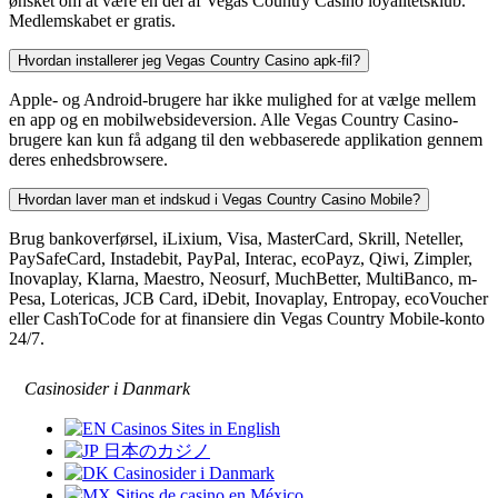
ønsket om at være en del af Vegas Country Casino loyalitetsklub.
Medlemskabet er gratis.
Hvordan installerer jeg Vegas Country Casino apk-fil?
Apple- og Android-brugere har ikke mulighed for at vælge mellem
en app og en mobilwebsideversion. Alle Vegas Country Casino-
brugere kan kun få adgang til den webbaserede applikation gennem
deres enhedsbrowsere.
Hvordan laver man et indskud i Vegas Country Casino Mobile?
Brug bankoverførsel, iLixium, Visa, MasterCard, Skrill, Neteller,
PaySafeCard, Instadebit, PayPal, Interac, ecoPayz, Qiwi, Zimpler,
Inovaplay, Klarna, Maestro, Neosurf, MuchBetter, MultiBanco, m-
Pesa, Lotericas, JCB Card, iDebit, Inovaplay, Entropay, ecoVoucher
eller CashToCode for at finansiere din Vegas Country Mobile-konto
24/7.
Casinosider i Danmark
Casinos Sites in English
日本のカジノ
Casinosider i Danmark
Sitios de casino en México