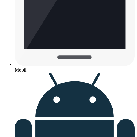
Mobil